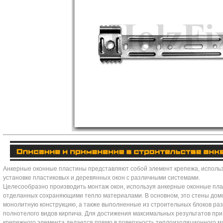
Анкерные оконные пластины представляют собой элемент крепежа, исполь
установке пластиковых и деревянных окон с различными системами.
Целесообразно производить монтаж окон, используя анкерные оконные плас
отделанных сохраняющими тепло материалами. В основном, это стены до
монолитную конструкцию, а также выполненные из строительных блоков раз
полнотелого видов кирпича. Для достижения максимальных результатов пр
крепежного элемента делается прямо в поверхность теплоизоляционного м