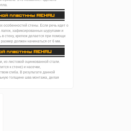
епла.
х особенностей стены. Если речь идет о
 лапок, зафиксированных шурупами и
 в стену, крепеж делается при помощи
 размер должен начинаться от 6 мм.
, из листовой оцинкованной стали.
ится к стене) и насечки,
твом сгиба. В результате данной
льную толщине шва монтажа, делая