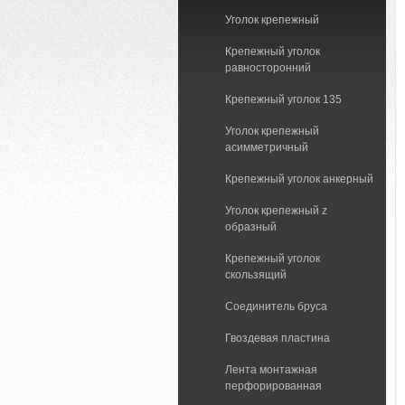
Уголок крепежный
Крепежный уголок
равносторонний
Крепежный уголок 135
Уголок крепежный
асимметричный
Крепежный уголок анкерный
Уголок крепежный z
образный
Крепежный уголок
скользящий
Соединитель бруса
Гвоздевая пластина
Лента монтажная
перфорированная