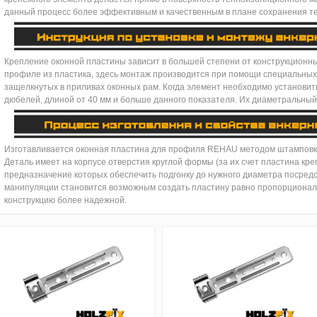
данный процесс более эффективным и качественным в плане сохранения т
Крепление оконной пластины зависит в большей степени от конструкционны
профиле из пластика, здесь монтаж производится при помощи специальных
защелкнутых в приливах оконных рам. Когда элемент необходимо установить
дюбелей, длиной от 40 мм и больше данного показателя. Их диаметральный
Изготавливается оконная пластина для профиля REHAU методом штамповки
Деталь имеет на корпусе отверстия круглой формы (за их счет пластина креп
предназначение которых обеспечить подгонку до нужного диаметра посредс
манипуляции становится возможным создать пластину равно пропорциона
конструкцию более надежной.