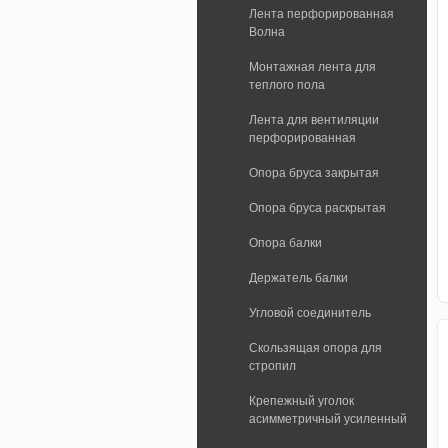
Лента перфорированная
Волна
Монтажная лента для
теплого пола
Лента для вентиляции
перфорированная
Опора бруса закрытая
Опора бруса раскрытая
Опора балки
Держатель балки
Угловой соединитель
Скользящая опора для
стропил
Крепежный уголок
асимметричный усиленный