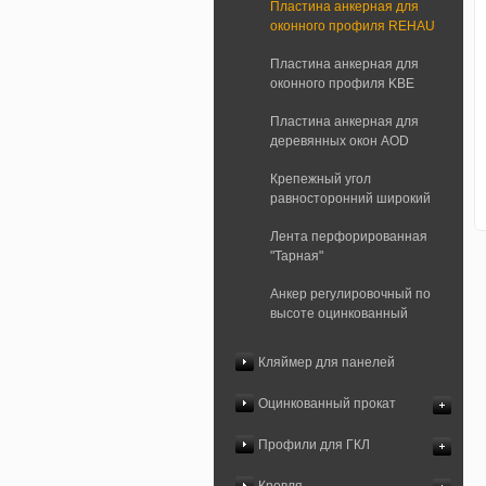
Пластина анкерная для
оконного профиля REHAU
Пластина анкерная для
оконного профиля KBE
Пластина анкерная для
деревянных окон AOD
Крепежный угол
равносторонний широкий
Лента перфорированная
"Тарная"
Анкер регулировочный по
высоте оцинкованный
Кляймер для панелей
Оцинкованный прокат
Профили для ГКЛ