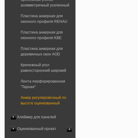
асимметричный усиленный
Пластина анкерная для
оконного профиля REHAU
Пластина анкерная для
оконного профиля KBE
Пластина анкерная для
деревянных окон AOD
Крепежный угол
равносторонний широкий
Лента перфорированная
"Тарная"
Анкер регулировочный по
высоте оцинкованный
Кляймер для панелей
Оцинкованный прокат