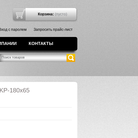
7
Корзина:
(пусто)
Вход с паролем
Запросить прайс-лист
МПАНИИ
КОНТАКТЫ
 KP-180х65