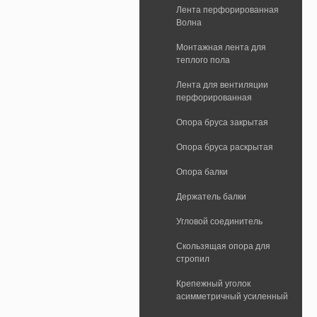
Лента перфорированная
Волна
Монтажная лента для
теплого пола
Лента для вентиляции
перфорированная
Опора бруса закрытая
Опора бруса раскрытая
Опора балки
Держатель балки
Угловой соединитель
Скользящая опора для
стропил
Крепежный уголок
асимметричный усиленный