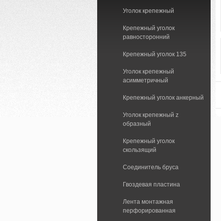
Уголок крепежный
Крепежный уголок
равносторонний
Крепежный уголок 135
Уголок крепежный
асимметричный
Крепежный уголок анкерный
Уголок крепежный z
образный
Крепежный уголок
скользящий
Соединитель бруса
Гвоздевая пластина
Лента монтажная
перфорированная