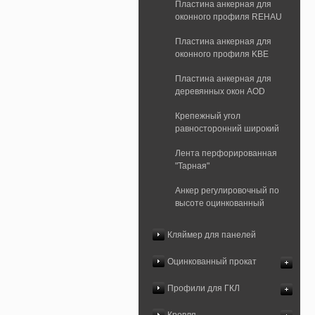
Пластина анкерная для
оконного профиля REHAU
Пластина анкерная для
оконного профиля KBE
Пластина анкерная для
деревянных окон AOD
Крепежный угол
равносторонний широкий
Лента перфорированная
"Тарная"
Анкер регулировочный по
высоте оцинкованный
Кляймер для панелей
Оцинкованный прокат
Профили для ГКЛ