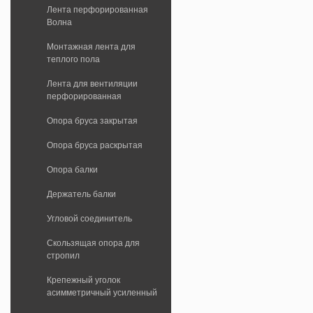
Лента перфорированная
Волна
Монтажная лента для
теплого пола
Лента для вентиляции
перфорированная
Опора бруса закрытая
Опора бруса раскрытая
Опора балки
Держатель балки
Угловой соединитель
Скользящая опора для
стропил
Крепежный уголок
асимметричный усиленный