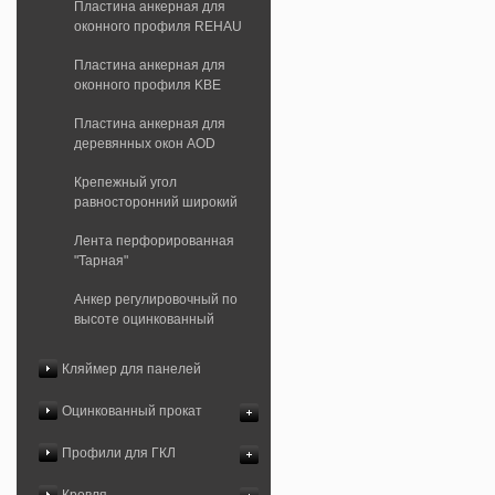
Пластина анкерная для
оконного профиля REHAU
Пластина анкерная для
оконного профиля KBE
Пластина анкерная для
деревянных окон AOD
Крепежный угол
равносторонний широкий
Лента перфорированная
"Тарная"
Анкер регулировочный по
высоте оцинкованный
Кляймер для панелей
Оцинкованный прокат
Профили для ГКЛ