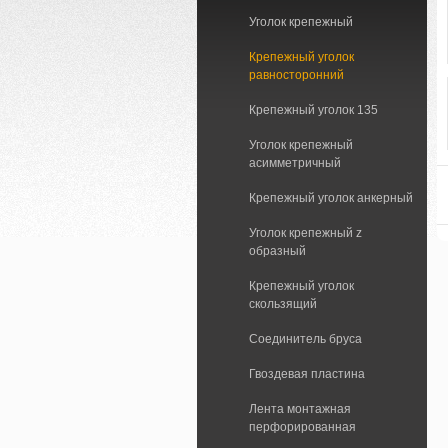
Уголок крепежный
Крепежный уголок
равносторонний
Крепежный уголок 135
Уголок крепежный
асимметричный
Крепежный уголок анкерный
Уголок крепежный z
образный
Крепежный уголок
скользящий
Соединитель бруса
Гвоздевая пластина
Лента монтажная
перфорированная