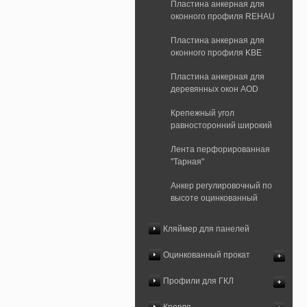
Пластина анкерная для
оконного профиля REHAU
Пластина анкерная для
оконного профиля KBE
Пластина анкерная для
деревянных окон AOD
Крепежный угол
равносторонний широкий
Лента перфорированная
"Тарная"
Анкер регулировочный по
высоте оцинкованный
Кляймер для панелей
Оцинкованный прокат
Профили для ГКЛ