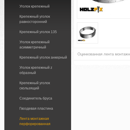
Уголок крепежный
Крепежный уголок
равносторонний
Крепежный уголок 135
Уголок крепежный
асимметричный
Оцинкованная лента монтажн
Крепежный уголок анкерный
Уголок крепежный z
образный
Крепежный уголок
скользящий
Соединитель бруса
Гвоздевая пластина
Лента монтажная
перфорированная