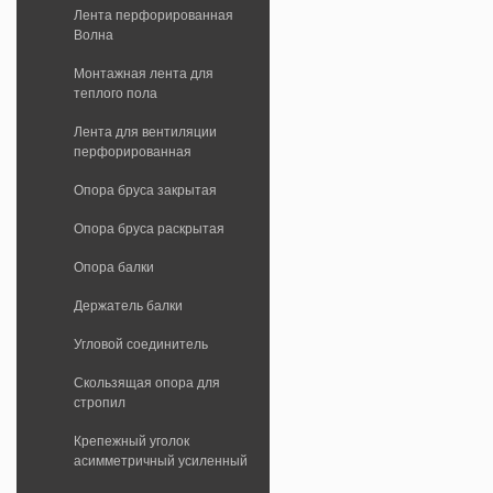
Лента перфорированная
Волна
Монтажная лента для
теплого пола
Лента для вентиляции
перфорированная
Опора бруса закрытая
Опора бруса раскрытая
Опора балки
Держатель балки
Угловой соединитель
Скользящая опора для
стропил
Крепежный уголок
асимметричный усиленный