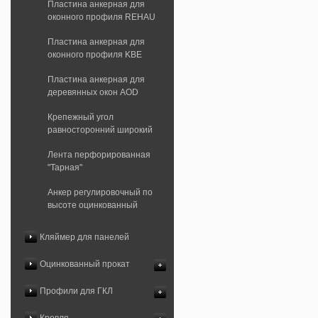
Пластина анкерная для
оконного профиля REHAU
Пластина анкерная для
оконного профиля KBE
Пластина анкерная для
деревянных окон AOD
Крепежный угол
равносторонний широкий
Лента перфорированная
"Тарная"
Анкер регулировочный по
высоте оцинкованный
Кляймер для панелей
Оцинкованный прокат
Профили для ГКЛ