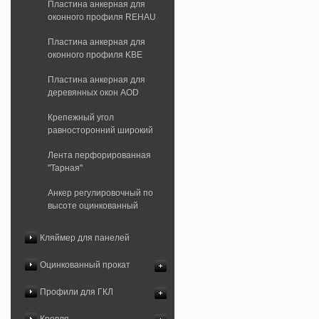
Пластина анкерная для
оконного профиля REHAU
Пластина анкерная для
оконного профиля KBE
Пластина анкерная для
деревянных окон AOD
Крепежный угол
равносторонний широкий
Лента перфорированная
"Тарная"
Анкер регулировочный по
высоте оцинкованный
Кляймер для панелей
Оцинкованный прокат
Профили для ГКЛ