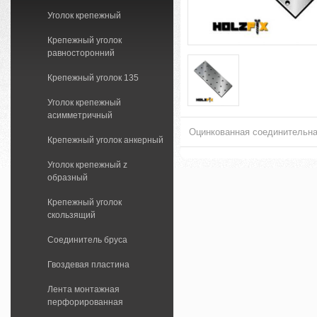
Уголок крепежный
Крепежный уголок
равносторонний
Крепежный уголок 135
Уголок крепежный
асимметричный
Оцинкованная соединительна
Крепежный уголок анкерный
Уголок крепежный z
образный
Крепежный уголок
скользящий
Соединитель бруса
Гвоздевая пластина
Лента монтажная
перфорированная