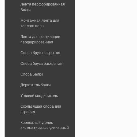
Лента перфорированная
Волна
Монтажная лента для
теплого пола
Лента для вентиляции
перфорированная
Опора бруса закрытая
Опора бруса раскрытая
Опора балки
Держатель балки
Угловой соединитель
Скользящая опора для
стропил
Крепежный уголок
асимметричный усиленный