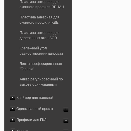
Пластина анкерная для
оконного профиля REHAU
Пластина анкерная для
оконного профиля KBE
Пластина анкерная для
деревянных окон AOD
Крепежный угол
равносторонний широкий
Лента перфорированная
"Тарная"
Анкер регулировочный по
высоте оцинкованный
Кляймер для панелей
Оцинкованный прокат
Профили для ГКЛ