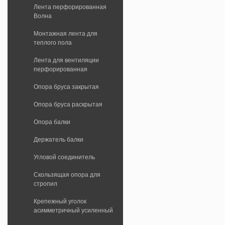
Лента перфорированная
Волна
Монтажная лента для
теплого пола
Лента для вентиляции
перфорированная
Опора бруса закрытая
Опора бруса раскрытая
Опора балки
Держатель балки
Угловой соединитель
Скользящая опора для
стропил
Крепежный уголок
асимметричный усиленный