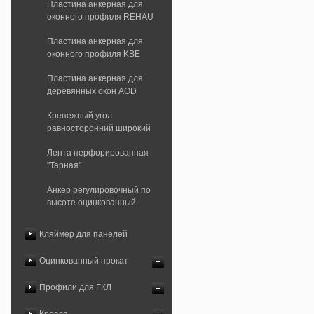
Пластина анкерная для
оконного профиля REHAU
Пластина анкерная для
оконного профиля KBE
Пластина анкерная для
деревянных окон AOD
Крепежный угол
равносторонний широкий
Лента перфорированная
"Тарная"
Анкер регулировочный по
высоте оцинкованный
Кляймер для панелей
Оцинкованный прокат
Профили для ГКЛ