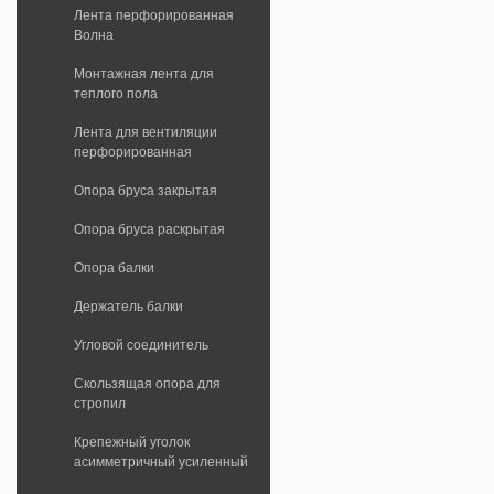
Лента перфорированная
Волна
Монтажная лента для
теплого пола
Лента для вентиляции
перфорированная
Опора бруса закрытая
Опора бруса раскрытая
Опора балки
Держатель балки
Угловой соединитель
Скользящая опора для
стропил
Крепежный уголок
асимметричный усиленный