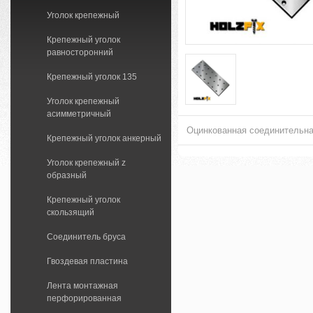
Уголок крепежный
Крепежный уголок
равносторонний
Крепежный уголок 135
Уголок крепежный
асимметричный
Оцинкованная соединительна
Крепежный уголок анкерный
Уголок крепежный z
образный
Крепежный уголок
скользящий
Соединитель бруса
Гвоздевая пластина
Лента монтажная
перфорированная