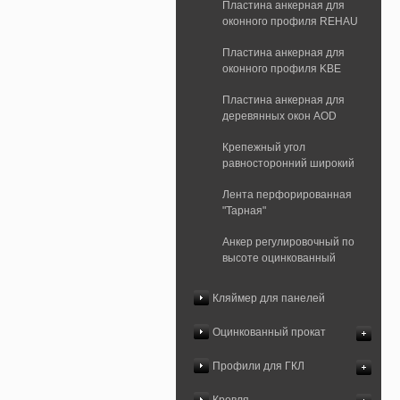
Пластина анкерная для
оконного профиля REHAU
Пластина анкерная для
оконного профиля KBE
Пластина анкерная для
деревянных окон AOD
Крепежный угол
равносторонний широкий
Лента перфорированная
"Тарная"
Анкер регулировочный по
высоте оцинкованный
Кляймер для панелей
Оцинкованный прокат
Профили для ГКЛ