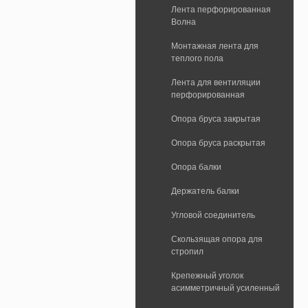
Лента перфорированная
Волна
Монтажная лента для
теплого пола
Лента для вентиляции
перфорированная
Опора бруса закрытая
Опора бруса раскрытая
Опора балки
Держатель балки
Угловой соединитель
Скользящая опора для
стропил
Крепежный уголок
асимметричный усиленный