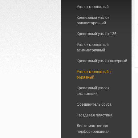
Уголок крепежный
Крепежный уголок
равносторонний
Крепежный уголок 135
Уголок крепежный
асимметричный
Крепежный уголок анкерный
Уголок крепежный z
образный
Крепежный уголок
скользящий
Соединитель бруса
Гвоздевая пластина
Лента монтажная
перфорированная