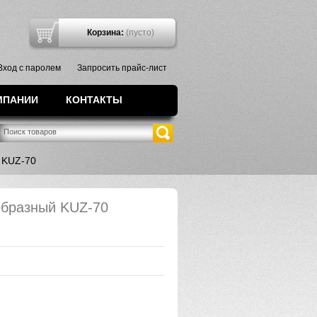
7
Корзина:
(пусто)
Вход с паролем
Запросить прайс-лист
МПАНИИ
КОНТАКТЫ
 KUZ-70
образный KUZ-70